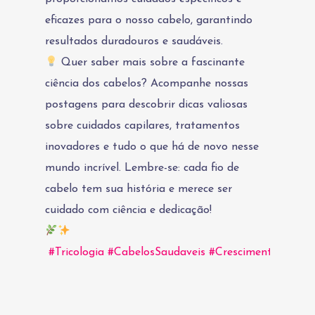
eficazes para o nosso cabelo, garantindo
resultados duradouros e saudáveis.
Quer saber mais sobre a fascinante
ciência dos cabelos? Acompanhe nossas
postagens para descobrir dicas valiosas
sobre cuidados capilares, tratamentos
inovadores e tudo o que há de novo nesse
mundo incrível. Lembre-se: cada fio de
cabelo tem sua história e merece ser
cuidado com ciência e dedicação!
#Tricologia
#CabelosSaudaveis
#CrescimentoCapila