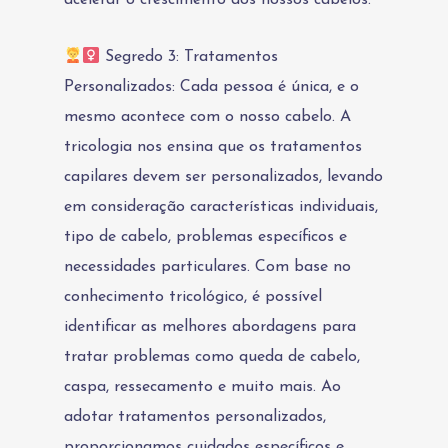
acelerar o crescimento dos nossos cabelos.
Segredo 3: Tratamentos
Personalizados: Cada pessoa é única, e o
mesmo acontece com o nosso cabelo. A
tricologia nos ensina que os tratamentos
capilares devem ser personalizados, levando
em consideração características individuais,
tipo de cabelo, problemas específicos e
necessidades particulares. Com base no
conhecimento tricológico, é possível
identificar as melhores abordagens para
tratar problemas como queda de cabelo,
caspa, ressecamento e muito mais. Ao
adotar tratamentos personalizados,
proporcionamos cuidados específicos e