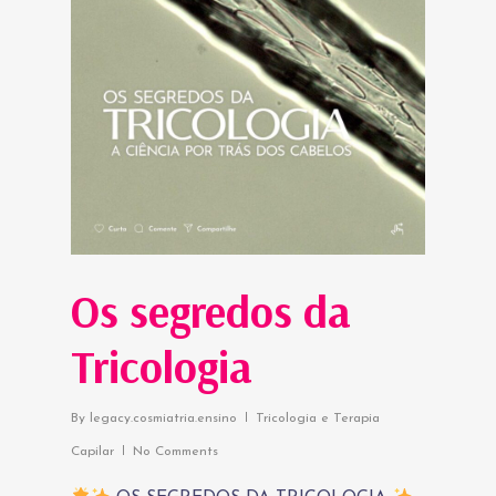
Os segredos da
Tricologia
By
legacy.cosmiatria.ensino
Tricologia e Terapia
Capilar
No Comments