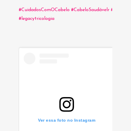
#CuidadosComOCabelo
#CabeloSaudávelr
#HairCar
#legacytricologia
Ver essa foto no Instagram