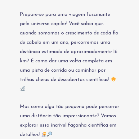
Prepare-se para uma viagem fascinante
pelo universo capilar! Você sabia que,
quando somamos o crescimento de cada fio
de cabelo em um ano, percorremos uma
distância estimada de aproximadamente 16
km? É como dar uma volta completa em
uma pista de corrida ou caminhar por
trilhas cheias de descobertas científicas!
Mas como algo tão pequeno pode percorrer
uma distância tão impressionante? Vamos
explorar essa incrível façanha científica em
detalhes!