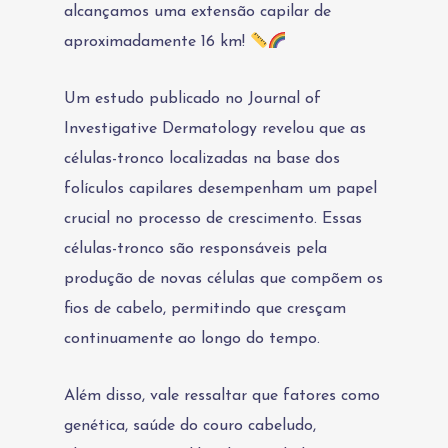
alcançamos uma extensão capilar de
aproximadamente 16 km!
Um estudo publicado no Journal of
Investigative Dermatology revelou que as
células-tronco localizadas na base dos
folículos capilares desempenham um papel
crucial no processo de crescimento. Essas
células-tronco são responsáveis pela
produção de novas células que compõem os
fios de cabelo, permitindo que cresçam
continuamente ao longo do tempo.
Além disso, vale ressaltar que fatores como
genética, saúde do couro cabeludo,