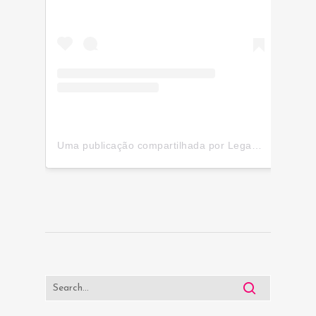
Uma publicação compartilhada por Legacy Tricologia – Cursos, Pós-Graduação e Cosmiatria Nobre (@legacy.tricologia)