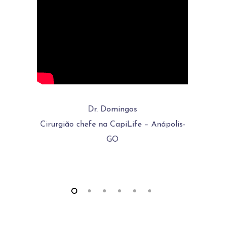
Dr. Domingos
Cirurgião chefe na CapiLife – Anápolis-
Biom
GO
tra